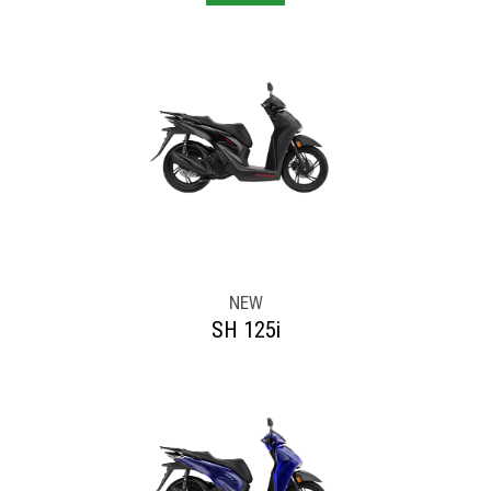
NEW
SH 125i