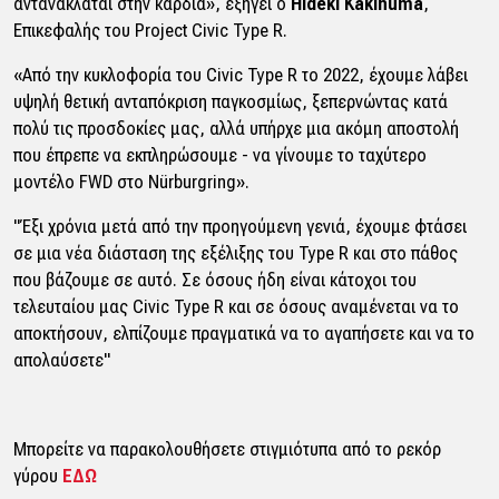
αντανακλάται στην καρδιά»
, εξηγεί ο
Hideki Kakinuma
,
Επικεφαλής του Project Civic Type R.
«Από την κυκλοφορία του Civic Type R το 2022, έχουμε λάβει
υψηλή θετική ανταπόκριση παγκοσμίως, ξεπερνώντας κατά
πολύ τις προσδοκίες μας, αλλά υπήρχε μια ακόμη αποστολή
που έπρεπε να εκπληρώσουμε - να γίνουμε το ταχύτερο
μοντέλο FWD στο Nürburgring»
.
"Έξι χρόνια μετά από την προηγούμενη γενιά, έχουμε φτάσει
σε μια νέα διάσταση της εξέλιξης του Type R και στο πάθος
που βάζουμε σε αυτό. Σε όσους ήδη είναι κάτοχοι του
τελευταίου μας Civic Type R και σε όσους αναμένεται να το
αποκτήσουν, ελπίζουμε πραγματικά να το αγαπήσετε και να το
απολαύσετε"
Μπορείτε να παρακολουθήσετε στιγμιότυπα από το ρεκόρ
γύρου
ΕΔΩ