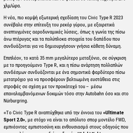
χλμ/ώρα.
Η νέα, πιο κομψή εξωτερική σχεδίαση του Civic Type R 2023
συνέβαλε στην επίτευξη του ρεκόρ γύρου, με εξαιρετικά
ανεπτυγμένες αεροδυναμικές λύσεις, όπως η γωνία της πίσω
άνω πτέρυγας και τα πολύπλοκα στοιχεία του δαπέδου που
συνδυάζονται για να δημιουργήσουν γνήσια κάθετη δύναμη.
Επιπλέον, το κατά 35 mm μεγαλύτερο μεταξόνιο, σε σύγκριση
με το προηγούμενο Type R, και η πίσω ανάρτηση πολλαπλών
συνδέσμων συνδυάζονται με ένα σημαντικά φαρδύτερο πίσω
μετατρόχιο για να προσφέρουν βελτιωμένη ευστάθεια στις
στροφές σε σχέση με τον προκάτοχό του – μέσω
επαναλαμβανόμενων δοκιμών τόσο στην Autobahn όσο και στο
Nürburgring.
«Το Civic Type R αναπτύχθηκε υπό την έννοια του
«Ultimate
Sport 2.0»
, με στόχο να είναι το απόλυτο σπορ μοντέλο FWD,
εμπνέοντας εμπιστοσύνη και ενθουσιασμό στους οδηγούς που