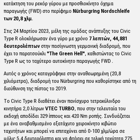
κατάκτηση του ρεκόρ γύρου με προσθιοκίνητο όχημα
παραγωγής (FWD) στο περίφημο
Nürburgring Nordschleife
των 20,8 χλμ
.
Στις 24 Μαρτίου 2023, μέλη της ομάδας ανάπτυξης του Civic
Type R ολοκλήρωσαν ένα γύρο με χρόνο
7 λεπτών, 44,881
δευτερολέπτων
στην πασίγνωστη γερμανική διαδρομή, που
έχει το παρατσούκλι
"The Green Hell"
, καθιστώντας το Civic
Type R ως το ταχύτερο αυτοκίνητο παραγωγής FWD .
Αυτός ο χρόνος καταγράφηκε στην αναθεωρημένη (20,8
χιλιόμετρα), διαδρομή του Nürburgring που καθορίστηκε από τη
διεύθυνση της πίστας το 2019.
Το Civic Type R διαθέτει έναν πανίσχυρο τετρακύλινδρο
κινητήρα 2,0 λίτρων
VTEC TURBO
, που στην τελευταία του
εκδοχή αποδίδει 329 ίππους και 420 Nm ροπής. Συνδυάζεται
με ένα αναβαθμισμένο εξατάχυτο χειροκίνητο κιβώτιο
ταχυτήτων και μπορεί να επιταχύνει από 0-100 χλμ/ώρα σε
μόλις 5,4 δευτερόλεπτα και να φτάσει σε τελική ταχύτητα 275