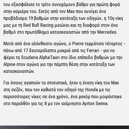
του εξασφάλισε το τρίτο συνεχόμενο βάθρο για πρώτη φορά
στην καριέρα του. Εκτός από τον Max που ανοίγει ένα
προβάδισμα 19 βαθμών στην κατάταξη των οδηγών, η 15η νίκη
μας με τη Red Bull Racing μειώνει και τη διαφορά στον ένα
βαθμό στο πρωτάθλημα κατασκευαστών από την Mercedes.
Μετά από ένα αλάνθαστο αγώνα, ο Pierre τερμάτισε τέταρτος -
πάνω από 17 δευτερόλεπτα μακριά από τις Ferrari - για να
φέρει τη Scuderia AlphaTauri στο ίδιο επίπεδο βαθμών με την
Alpine στον αγώνα για την πέμπτη θέση στην κατάταξη των
κατασκευαστών.
Για όσους αγαπούν τα στατιστικά, ήταν η ένατη νίκη του Max
στη σεζόν, που τον καθιστά τον οδηγό της Honda με τις
περισσότερες νίκες σε ένα χρόνο, ένα ρεκόρ που μοιράστηκε
στο παρελθόν για τις 8 με τον αείμνηστο Ayrton Senna.