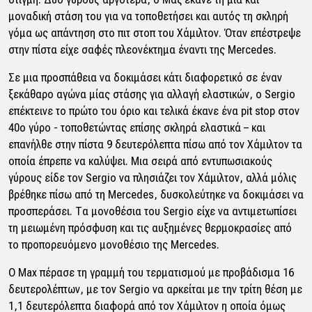
μοναδική στάση του για να τοποθετήσει και αυτός τη σκληρή
γόμα ως απάντηση στο πιτ στοπ του Χάμιλτον. Όταν επέστρεψε
στην πίστα είχε σαφές πλεονέκτημα έναντι της Mercedes.
Σε μια προσπάθεια να δοκιμάσει κάτι διαφορετικό σε έναν
ξεκάθαρο αγώνα μίας στάσης για αλλαγή ελαστικών, ο Sergio
επέκτεινε το πρώτο του όριο και τελικά έκανε ένα pit stop στον
40ο γύρο - τοποθετώντας επίσης σκληρά ελαστικά – και
επανήλθε στην πίστα 9 δευτερόλεπτα πίσω από τον Χάμιλτον τα
οποία έπρεπε να καλύψει. Μια σειρά από εντυπωσιακούς
γύρους είδε τον Sergio να πλησιάζει τον Χάμιλτον, αλλά μόλις
βρέθηκε πίσω από τη Mercedes, δυσκολεύτηκε να δοκιμάσει να
προσπεράσει. Τα μονοθέσια του Sergio είχε να αντιμετωπίσει
τη μειωμένη πρόσφυση και τις αυξημένες θερμοκρασίες από
το προπορευόμενο μονοθέσιο της Mercedes.
Ο Max πέρασε τη γραμμή του τερματισμού με προβάδισμα 16
δευτερολέπτων, με τον Sergio να αρκείται με την τρίτη θέση με
1,1 δευτερόλεπτα διαφορά από τον Χάμιλτον η οποία όμως