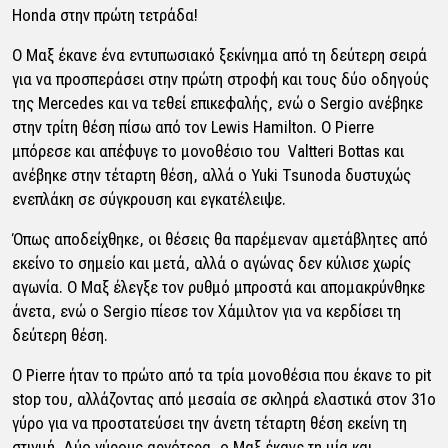
Honda στην πρώτη τετράδα!
Ο Μαξ έκανε ένα εντυπωσιακό ξεκίνημα από τη δεύτερη σειρά
για να προσπεράσει στην πρώτη στροφή και τους δύο οδηγούς
της Mercedes και να τεθεί επικεφαλής, ενώ ο Sergio ανέβηκε
στην τρίτη θέση πίσω από τον Lewis Hamilton. Ο Pierre
μπόρεσε και απέφυγε το μονοθέσιο του Valtteri Bottas και
ανέβηκε στην τέταρτη θέση, αλλά ο Yuki Tsunoda δυστυχώς
ενεπλάκη σε σύγκρουση και εγκατέλειψε.
Όπως αποδείχθηκε, οι θέσεις θα παρέμεναν αμετάβλητες από
εκείνο το σημείο και μετά, αλλά ο αγώνας δεν κύλισε χωρίς
αγωνία. Ο Μαξ έλεγξε τον ρυθμό μπροστά και απομακρύνθηκε
άνετα, ενώ ο Sergio πίεσε τον Χάμιλτον για να κερδίσει τη
δεύτερη θέση.
Ο Pierre ήταν το πρώτο από τα τρία μονοθέσια που έκανε το pit
stop του, αλλάζοντας από μεσαία σε σκληρά ελαστικά στον 31ο
γύρο για να προστατεύσει την άνετη τέταρτη θέση εκείνη τη
στιγμή. Δύο γύρους αργότερα, ο Μαξ έκανε τη μία και