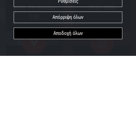
Ρυθμίσεις
ΒΡΕΣ ΤΗ HONDA
TEST RIDE
ΣΟΥ
Απόρριψη όλων
Αποδοχή όλων
ΣΗΜΕΙΑ
ΠΡΟΣΦΟΡΕΣ
ΕΞΥΠΗΡΕΤΗΣΗΣ
HONDA
Moto
Engine room
ΑΥΤΟΚΙΝΗΤΑ
ΠΕΡΙΣΣΟΤΕΡΑ ΑΠΟ ΤΗΝ HONDA