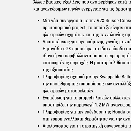
Άλλες βασικές εξελίξεις που αναφέρθηκαν κατά τ
και ανανεώσιμων πηγών ενέργειας για τις δραστη
Μία νέα συνεργασία με την V2X Suisse Cons
πρωτοποριακό project, το οποίο ξεκίνησε στα 
ηλεκτρικών οχημάτων και της τεχνολογίας αμ
Λεπτομέρειες για την επόμενης γενιάς μονάδ
Η μονάδα eGX προσφέρει το ίδιο επίπεδο απ
ιδανική για περιβάλλοντα όπου ο περιορισμ
κατοικημένες περιοχές. Η μπαταρία λιθίου τ
της αξιοπιστίας.
Πληροφορίες σχετικά με την Swappable Batte
την προώθηση της τυποποίησης των ανταλλάξ
ηλεκτρικών μοτοσυκλετών.
Ενημέρωση για το project ηλιακών συλλεκτών 
υποστηρίζει την παραγωγή 1,2 MW ανανεώσιμ
Πληροφορίες για την επένδυση της Honda στ
στη χρήση εναλλάκτη θερμότητας για την αν
Απολογισμός για τη στρατηγική συνεργασία τ