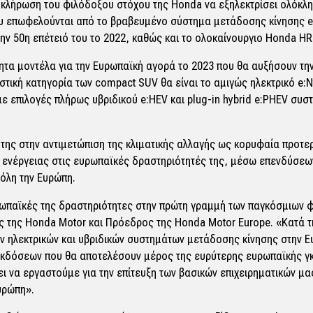
οκλήρωση του φιλόδοξου στόχου της Honda να εξηλεκτρίσει ολόκλη
ου επωφελούνται από το βραβευμένο σύστημα μετάδοσης κίνησης e
 την 50η επέτειό του το 2022, καθώς και το ολοκαίνουργιο Honda H
ίνητα μοντέλα για την Ευρωπαϊκή αγορά το 2023 που θα αυξήσουν 
τική κατηγορία των compact SUV θα είναι το αμιγώς ηλεκτρικό e:Ny
 με επιλογές πλήρως υβριδικού e:HEV και plug-in hybrid e:PHEV συ
ης στην αντιμετώπιση της κλιματικής αλλαγής ως κορυφαία προτερα
η ενέργειας στις ευρωπαϊκές δραστηριότητές της, μέσω επενδύσεω
όλη την Ευρώπη.
ρωπαϊκές της δραστηριότητες στην πρώτη γραμμή των παγκόσμιων φ
 της Honda Motor και Πρόεδρος της Honda Motor Europe. «Κατά τη
ν ηλεκτρικών και υβριδικών συστημάτων μετάδοσης κίνησης στην Ε
 εκδόσεων που θα αποτελέσουν μέρος της ευρύτερης ευρωπαϊκής γκ
ι να εργαστούμε για την επίτευξη των βασικών επιχειρηματικών μ
υρώπη».