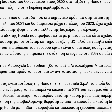
η διάρκεια του Οικονομικού Έτους 2022 στο ταξίδι της Honda πρ
ριότητές της στην Ευρώπη περιλαμβάνουν:
ortium που σηματοδότησε ένα σημαντικό ορόσημο στην ανάπτυξη τ
τέλη του 2021 και θα διαρκέσει μέχρι το τέλος του 2023, έχει σχεδ
φίδρομης φόρτισης στο μέλλον της διαχείρισης ενέργειας.
α eGX της Honda που τροφοδοτείται με μπαταρία, και είναι σχεδι
όδοσης με τον στάνταρ κινητήρα βενζίνης GX, αλλά με χαμηλά επί
ός των επιπτώσεων του θορύβου έργων είναι σημαντικός παράγοντα
αχείας φόρτισης επιτρέπει την ανάκτηση ενέργειας στο 80% σε μία
ries Motorcycle Consortium (Κοινοπραξία Ανταλλάξιμων Μπαταριών
ιμων μπαταριών και συστημάτων αντικατάστασης προκειμένου να αν
στις εγκαταστάσεις της Honda Italia Industriale S.p.A, το οποίο θ
ης ενέργειας και θα μπορεί να καλύπτει το 21% των ενεργειακών 
η θερμική ανάκτηση καυσαερίων μετά την καύση, μέσω μιας παρέμ
άκτηση της αποβαλλόμενης θερμότητας από τα καυσαέρια κατά τη δ
ης Honda με τη Storm, κορυφαίο κατασκευαστή χερσαίων αιολικών 