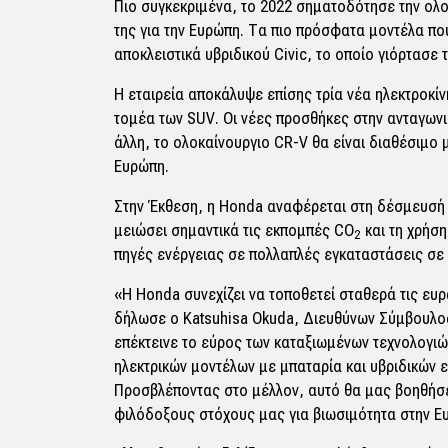
Πιο συγκεκριμένα, το 2022 σηματοδότησε την ολ
της για την Ευρώπη. Τα πιο πρόσφατα μοντέλα π
αποκλειστικά υβριδικού Civic, το οποίο γιόρτασε
Η εταιρεία αποκάλυψε επίσης τρία νέα ηλεκτροκ
τομέα των SUV. Οι νέες προσθήκες στην ανταγωνισ
άλλη, το ολοκαίνουργιο CR-V θα είναι διαθέσιμο
Ευρώπη.
Στην Έκθεση, η Honda αναφέρεται στη δέσμευσή τ
μειώσει σημαντικά τις εκπομπές CO
και τη χρήσ
2
πηγές ενέργειας σε πολλαπλές εγκαταστάσεις σε 
«Η Honda συνεχίζει να τοποθετεί σταθερά τις ευ
δήλωσε ο Katsuhisa Okuda, Διευθύνων Σύμβουλος
επέκτεινε το εύρος των καταξιωμένων τεχνολογιώ
ηλεκτρικών μοντέλων με μπαταρία και υβριδικών
Προσβλέποντας στο μέλλον, αυτό θα μας βοηθήσε
φιλόδοξους στόχους μας για βιωσιμότητα στην Ε