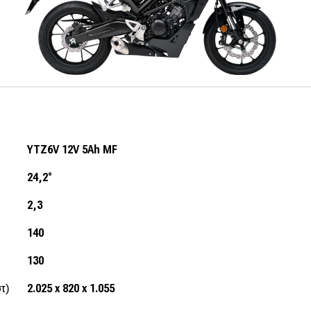
YTZ6V 12V 5Ah MF
24,2°
2,3
140
130
τ)
2.025 x 820 x 1.055