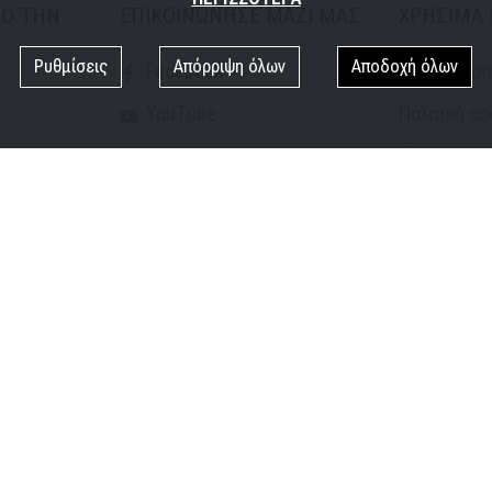
ΠΟ ΤΗΝ
ΕΠΙΚΟΙΝΩΝΗΣΕ ΜΑΖΙ ΜΑΣ
ΧΡΗΣΙΜΑ 
Ρυθμίσεις
Απόρριψη όλων
Αποδοχή όλων
Facebook
Όροι χρήσ
YouTube
Πολιτική co
Instagram
Είσοδος Αν
TikTok
Ευκαιρίες 
εται ότι θα καταβάλλει κάθε δυνατή προσπάθεια, ώστε οι πληροφορίες που π