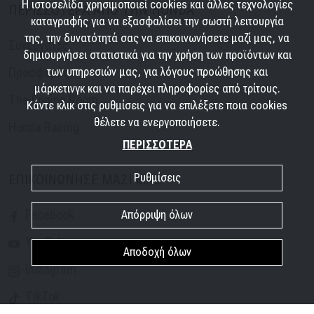
Η ιστοσελίδα χρησιμοποιεί cookies και άλλες τεχνολογίες
ΠΕΡΙΣΣΟΤΕΡΑ ΑΠΟ ΤΗΝ HONDA
καταγραφής για να εξασφαλίσει την σωστή λειτουργία
της, την δυνατότητά σας να επικοινωνήσετε μαζί μας, να
Συνεργάτες
δημιουργήσει στατιστικά για την χρήση των προϊόντων και
των υπηρεσιών μας, για λόγους προώθησης και
Προσφορές
μάρκετινγκ και να παρέχει πληροφορίες από τρίτους.
The Engine Room
Κάντε κλικ στις ρυθμίσεις για να επιλέξετε ποια cookies
θέλετε να ενεργοποιήσετε.
Honda Racing
ΠΕΡΙΣΣΟΤΕΡΑ
Ρυθμίσεις
ΕΠΙΚΟΙΝΩΝΗΣΕ ΜΑΖΙ ΜΑΣ
Facebook
Απόρριψη όλων
YouTube
Αποδοχή όλων
Instagram
TikTok