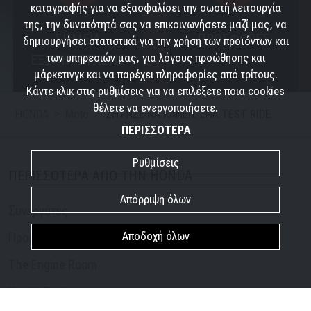
καταγραφής για να εξασφαλίσει την σωστή λειτουργία
της, την δυνατότητά σας να επικοινωνήσετε μαζί μας, να
ΣΗΜΕΙΑ
ΠΡΟΣΦΟΡΕΣ
δημιουργήσει στατιστικά για την χρήση των προϊόντων και
ΕΞΥΠΗΡΕΤΗΣΗΣ
των υπηρεσιών μας, για λόγους προώθησης και
μάρκετινγκ και να παρέχει πληροφορίες από τρίτους.
Κάντε κλικ στις ρυθμίσεις για να επιλέξετε ποια cookies
θέλετε να ενεργοποιήσετε.
HONDA
Moto
ΖΗΤΗΣΕ ΝΑ ΚΑΝΕΙΣ ΕΝΑ TEST RIDE
ΠΕΡΙΣΣΟΤΕΡΑ
Ρυθμίσεις
ΠΕΡΙΣΣΟΤΕΡΑ ΑΠΟ ΤΗΝ HONDA
Απόρριψη όλων
Συνεργάτες
Αποδοχή όλων
Προσφορές
The Engine Room
Honda Racing