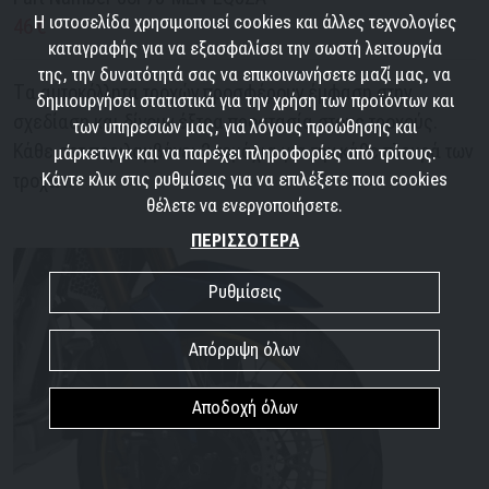
Η ιστοσελίδα χρησιμοποιεί cookies και άλλες τεχνολογίες
46 €
καταγραφής για να εξασφαλίσει την σωστή λειτουργία
της, την δυνατότητά σας να επικοινωνήσετε μαζί μας, να
Τα αυτοκόλλητα τροχών προσφέρουν έμφαση στην
δημιουργήσει στατιστικά για την χρήση των προϊόντων και
σχεδίαση και δίνουν έξτρα προστασία στους τροχούς.
των υπηρεσιών μας, για λόγους προώθησης και
Κάθε σετ περιλαμβάνει 2 τεμάχια για την κάθε πλευρά των
μάρκετινγκ και να παρέχει πληροφορίες από τρίτους.
τροχών.
Κάντε κλικ στις ρυθμίσεις για να επιλέξετε ποια cookies
θέλετε να ενεργοποιήσετε.
ΠΕΡΙΣΣΟΤΕΡΑ
Ρυθμίσεις
Απόρριψη όλων
Αποδοχή όλων