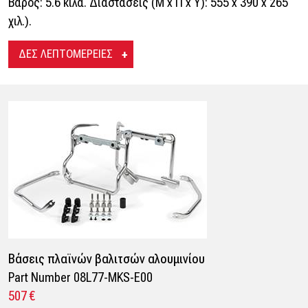
Βάρος: 5.6 κιλά. Διαστάσεις (Μ x Π x Υ): 555 x 390 x 265
χιλ.).
ΔΕΣ ΛΕΠΤΟΜΕΡΕΙΕΣ
Βάσεις πλαϊνών βαλιτσών αλουμινίου
Part Number 08L77-MKS-E00
507 €