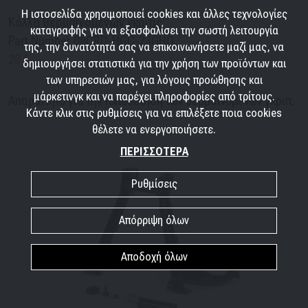
Η ιστοσελίδα χρησιμοποιεί cookies και άλλες τεχνολογίες
Κόλλα θερμαινόμενων γκριπς
καταγραφής για να εξασφαλίσει την σωστή λειτουργία
Part Number 08CRD-HGC-23GHO
της, την δυνατότητά σας να επικοινωνήσετε μαζί μας, να
20 €
δημιουργήσει στατιστικά για την χρήση των προϊόντων και
των υπηρεσιών μας, για λόγους προώθησης και
μάρκετινγκ και να παρέχει πληροφορίες από τρίτους.
Απαραίτητο για την τοποθέτηση των θερμαινόμενων γκριπ.
Κάντε κλικ στις ρυθμίσεις για να επιλέξετε ποια cookies
θέλετε να ενεργοποιήσετε.
ΠΕΡΙΣΣΟΤΕΡΑ
Ρυθμίσεις
Απόρριψη όλων
Αποδοχή όλων