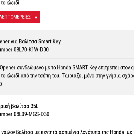
το κλειδί.
 ΛΕΠΤΟΜΕΡΕΙΕΣ
ener για Βαλίτσα Smart Key
Number 08L70-K1W-D00
 Opener συνδεώμενο με το Honda SMART Key επιτρέπει στον αν
 το κλειδί από την τσέπη του. Ταιριάζει μόνο στην γνήσια σχάρ
α.
ρική βαλίτσα 35L
Number 08L09-MGS-D30
νάιλον βαλίτσα με κεντητά ασημένια λογότυπα της Honda, με