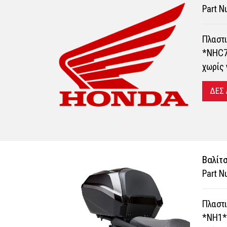
Part 
Πλαστι
*NHC70
χωρίς 
ΔΕΣ
Bαλίτ
Part 
Πλαστι
*NH1* 