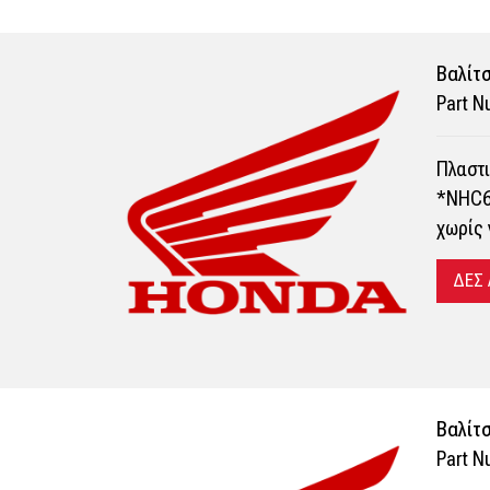
Bαλίτσ
Part 
Πλαστι
*NHC61
χωρίς 
ΔΕΣ
Bαλίτσ
Part 