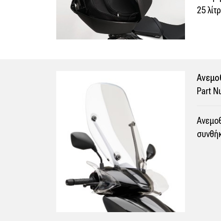
25 λίτ
Ανεμο
Part 
Ανεμοθ
συνθήκ