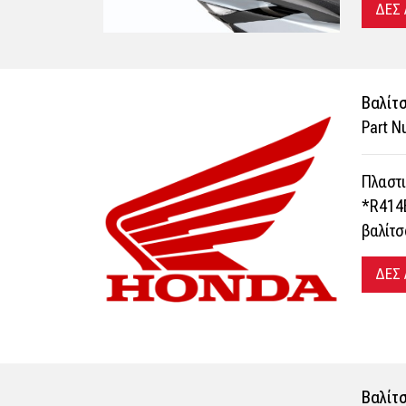
ΔΕΣ
Bαλίτσ
Part 
Πλαστι
*R414B
βαλίτσ
ΔΕΣ
Bαλίτ