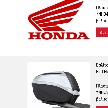
Πλαστι
*NHB44
βαλίτσ
ΔΕΣ
Bαλίτσ
Part 
Πλαστι
*NHC95
βαλίτσ