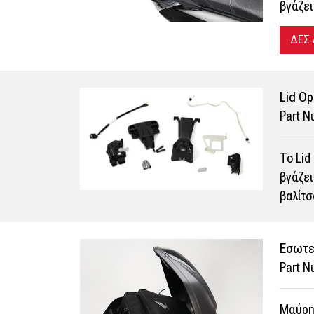
βγάζει 
ΔΕΣ
Lid Op
Part 
To Lid
βγάζει
βαλίτσ
Εσωτε
Part 
Μαύρη 