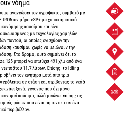
χουν νόημα
ουμε ανανεώσει τον υγρόψυκτο, συμβατό με
EURO5 κινητήρα eSP+ με χαρακτηριστικά
ικονόμησης καυσίμου και είναι
TEST
τασκευασμένος με τεχνολογίες χαμηλών
βών παντού, οι οποίες ενισχύουν την
RIDE
όδοση καυσίμου χωρίς να μειώνουν την
ΦΥΛΛΑ
δοση. Στο δρόμο, αυτό σημαίνει ότι το
za 125 μπορεί να επιτύχει 491 χλμ από ένα
 ντεποζίτου 11,7 λίτρων. Επίσης, το Idling
ΣΗΜΕΙ
p σβήνει τον κινητήρα μετά από τρία
τερόλεπτα σε στάση και στρίβοντας το γκάζι
ΕΞΥΠΗ
ξεκινάει ξανά, γεγονός που όχι μόνο
ΠΡΟΣΦ
ικονομεί καύσιμο, αλλά μειώνει επίσης τις
ομπές ρύπων που είναι σημαντικό σε ένα
ικό περιβάλλον.
ΒΡΕΣ
ΤΗ