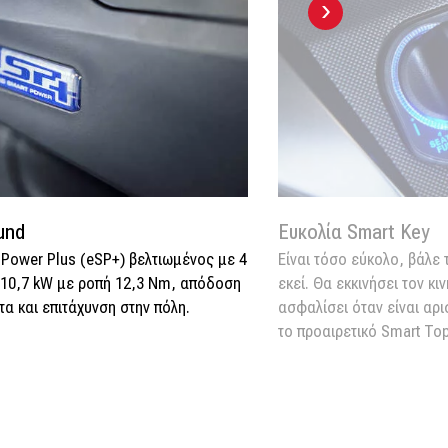
›
und
Ευκολία Smart Key
 Power Plus (eSP+) βελτιωμένος με 4
Είναι τόσο εύκολο, βάλε 
ύ 10,7 kW με ροπή 12,3 Nm, απόδοση
εκεί. Θα εκκινήσει τον κι
τα και επιτάχυνση στην πόλη.
ασφαλίσει όταν είναι αρι
το προαιρετικό Smart Top