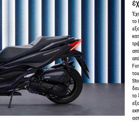
έ
Έχ
το 
εξο
κα
τρι
απ
από
For
του
Sto
δευ
το 
εξο
εκπ
αστ