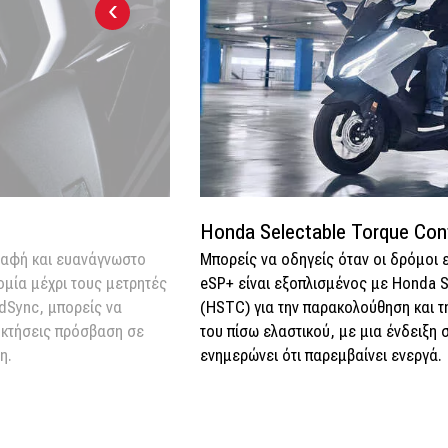
‹
Honda Selectable Torque Con
σαφή και ευανάγνωστο
Μπορείς να οδηγείς όταν οι δρόμοι ε
ομία μέχρι τους μετρητές
eSP+ είναι εξοπλισμένος με Honda S
dSync, μπορείς να
(HSTC) για την παρακολούθηση και 
οκτήσεις πρόσβαση σε
του πίσω ελαστικού, με μια ένδειξη 
η.
ενημερώνει ότι παρεμβαίνει ενεργά.