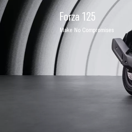
Forza 125
Make No Compromises