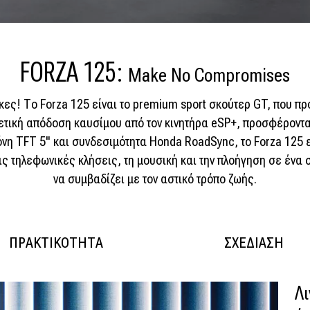
FORZA 125:
Make No Compromises
ήκες! Το Forza 125 είναι το premium sport σκούτερ GT, που π
ετική απόδοση καυσίμου από τον κινητήρα eSP+, προσφέροντ
νη TFT 5'' και συνδεσιμότητα Honda RoadSync, το Forza 125 ε
ις τηλεφωνικές κλήσεις, τη μουσική και την πλοήγηση σε ένα 
να συμβαδίζει με τον αστικό τρόπο ζωής.
ΠΡΑΚΤΙΚΟΤΗΤΑ
ΣΧΕΔΙΑΣΗ
Λ